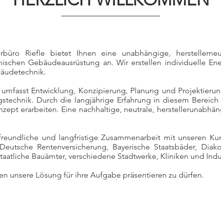
büro Riefle bietet Ihnen eine unabhängige, herstellerneutr
ischen Gebäudeausrüstung an. Wir erstellen individuelle En
bäudetechnik.
umfasst Entwicklung, Konzipierung, Planung und Projektierung
stechnik. Durch die langjährige Erfahrung in diesem Bereich 
ept erarbeiten. Eine nachhaltige, neutrale, herstellerunabhän
e, freundliche und langfristige Zusammenarbeit mit unseren 
 Deutsche Rentenversicherung, Bayerische Staatsbäder, Diak
aatliche Bauämter, verschiedene Stadtwerke, Kliniken und Indu
nen unsere Lösung für ihre Aufgabe präsentieren zu dürfen.