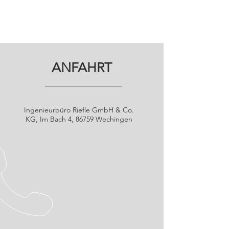
ANFAHRT
Ingenieurbüro Riefle GmbH & Co.
KG, Im Bach 4, 86759 Wechingen