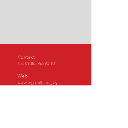
Kontakt
Tel:
09085 96890 10
Web
www.ing-riefle.de
Adresse
Im Bach 4 • 86759
Wechingen