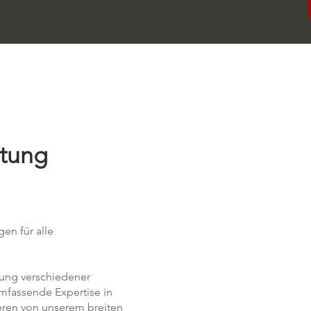
stung
en für alle
rung verschiedener
umfassende Expertise in
eren von unserem breiten